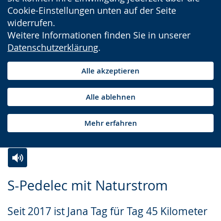
Cookie-Einstellungen unten auf der Seite
widerrufen.
Weitere Informationen finden Sie in unserer
Datenschutzerklärung
.
Alle akzeptieren
Alle ablehnen
Mehr erfahren
Zur
Aktiviere
Ein
S-Pedelec mit Naturstrom
Leichten
Audio-
Video
Sprache
Unterstützung.
in
Seit 2017 ist Jana Tag für Tag 45 Kilometer
wechseln.
Deutscher