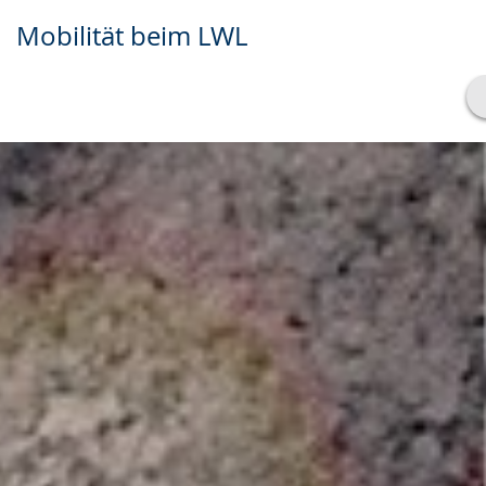
Mobilität beim LWL
Transkript anzeigen
Abspielen
Pausieren