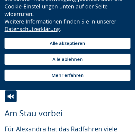
Cookie-Einstellungen unten auf der Seite
widerrufen.
Weitere Informationen finden Sie in unserer
Datenschutzerklärung
.
Alle akzeptieren
Alle ablehnen
Mehr erfahren
Zur
Aktiviere
Ein
Am Stau vorbei
Leichten
Audio-
Video
Sprache
Unterstützung.
in
Für Alexandra hat das Radfahren viele
wechseln.
Deutscher