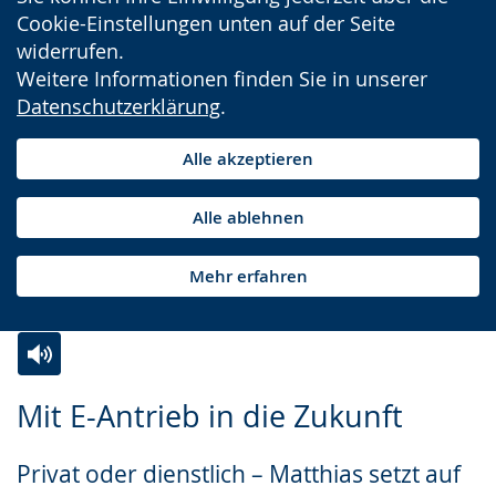
Cookie-Einstellungen unten auf der Seite
widerrufen.
Weitere Informationen finden Sie in unserer
Datenschutzerklärung
.
Alle akzeptieren
Alle ablehnen
Mehr erfahren
Zur
Aktiviere
Ein
Mit E-Antrieb in die Zukunft
Leichten
Audio-
Video
Sprache
Unterstützung.
in
Privat oder dienstlich – Matthias setzt auf
wechseln.
Deutscher