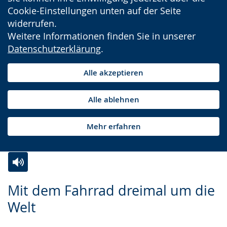
Cookie-Einstellungen unten auf der Seite
widerrufen.
Weitere Informationen finden Sie in unserer
Datenschutzerklärung
.
Alle akzeptieren
Alle ablehnen
Mehr erfahren
Zur
Aktiviere
Ein
Mit dem Fahrrad dreimal um die
Leichten
Audio-
Video
Welt
Sprache
Unterstützung.
in
wechseln.
Deutscher