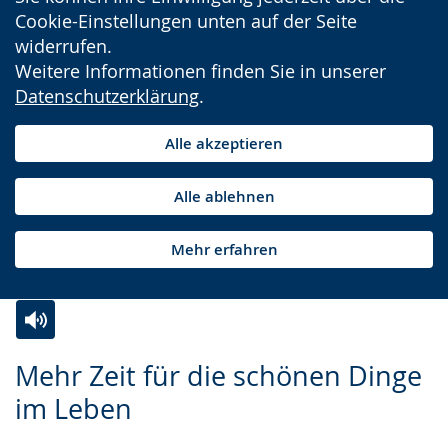
Cookie-Einstellungen unten auf der Seite
widerrufen.
Weitere Informationen finden Sie in unserer
Datenschutzerklärung
.
Alle akzeptieren
Alle ablehnen
Mehr erfahren
Zur
Aktiviere
Ein
Mehr Zeit für die schönen Dinge
Leichten
Audio-
Video
im Leben
Sprache
Unterstützung.
in
wechseln.
Deutscher