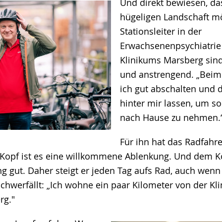
Und direkt bewiesen, das
hügeligen Landschaft mög
Stationsleiter in der
Erwachsenenpsychiatrie
Klinikums Marsberg sind
und anstrengend. „Beim
ich gut abschalten und 
hinter mir lassen, um s
nach Hause zu nehmen.
Für ihn hat das Radfahr
n Kopf ist es eine willkommene Ablenkung. Und dem Kö
g gut. Daher steigt er jeden Tag aufs Rad, auch wenn
werfällt: „Ich wohne ein paar Kilometer von der Klin
rg."