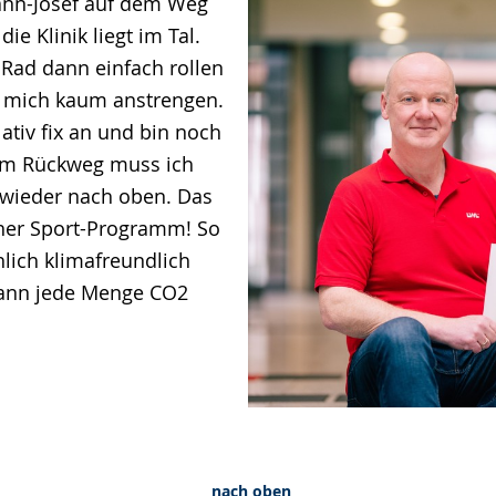
nn-Josef auf dem Weg
die Klinik liegt im Tal.
 Rad dann einfach rollen
 mich kaum anstrengen.
ativ fix an und bin noch
nem Rückweg muss ich
 wieder nach oben. Das
her Sport-Programm! So
hlich klimafreundlich
ann jede Menge CO2
nach oben