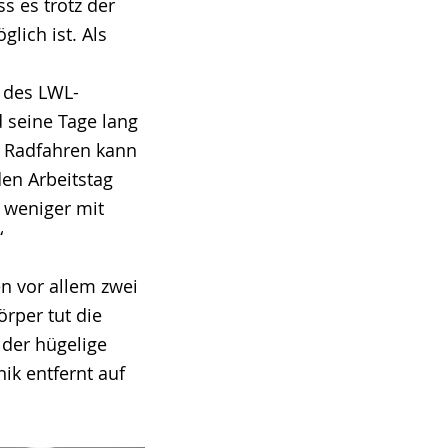
s es trotz der
lich ist. Als
 des LWL-
 seine Tage lang
 Radfahren kann
den Arbeitstag
o weniger mit
“
en vor allem zwei
rper tut die
 der hügelige
ik entfernt auf