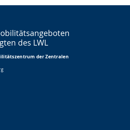
obilitätsangeboten
igten des LWL
litätszentrum der Zentralen
rg