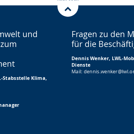
Umwelt und
Fragen zu den M
d zum
für die Beschäft
Dennis Wenker, LWL-Mobi
ment
Dienste
Mail: dennis.wenker@lwl.o
-Stabsstelle Klima,
smanager