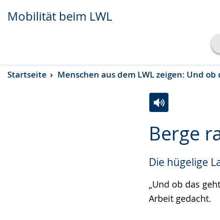
Mobilität beim LWL
Transkript anzeigen
Startseite
Menschen aus dem LWL zeigen: Und ob d
Abspielen
Pausieren
Zur
Aktiviere
Ein
Berge ra
Leichten
Audio-
Video
Sprache
Unterstützung.
in
Die hügelige L
wechseln.
Deutscher
Gebärdensprach
„Und ob das geht
wird
Arbeit gedacht.
angezeigt.