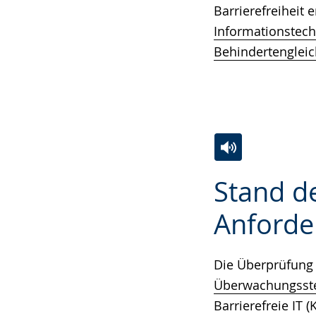
Barrierefreiheit 
Informationstec
Behindertengleic
Zur
Aktiviere
Ein
Stand de
Leichten
Audio-
Video
Sprache
Unterstützung.
in
Anforde
wechseln.
Deutscher
Gebärdensprach
Die Überprüfung 
wird
Überwachungsstel
angezeigt.
Barrierefreie IT