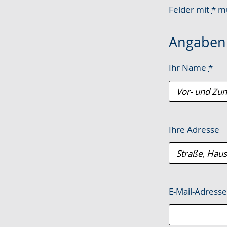
wechseln.
Deutscher
Felder mit
*
mü
Gebärdensprach
wird
Angaben 
angezeigt.
Ihr Name
*
Ihre Adresse
E-Mail-Adress