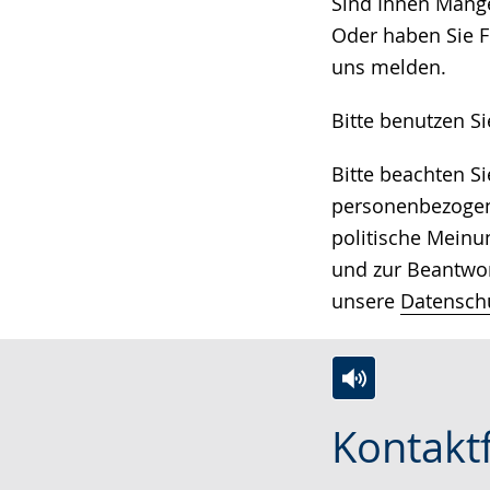
wechseln.
Deutscher
Sind Ihnen Mängel
Gebärdensprach
Oder haben Sie F
wird
uns melden.
angezeigt.
Bitte benutzen S
Bitte beachten S
personenbezogene
politische Meinu
und zur Beantwor
unsere
Datensch
Zur
Aktiviere
Ein
Kontakt
Leichten
Audio-
Video
Sprache
Unterstützung.
in