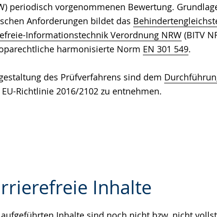
RW) periodisch vorgenommenen Bewertung. Grundlage 
ischen Anforderungen bildet das
Behindertengleichst
refreie-Informationstechnik Verordnung NRW
(BITV N
oparechtliche harmonisierte Norm
EN 301 549
.
gestaltung des Prüfverfahrens sind dem
Durchführun
 EU-Richtlinie 2016/2102 zu entnehmen.
rrierefreie Inhalte
aufgeführten Inhalte sind noch nicht bzw. nicht volls