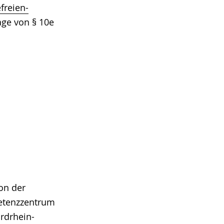
freien-
age von § 10e
on der
tenzzentrum
ordrhein-