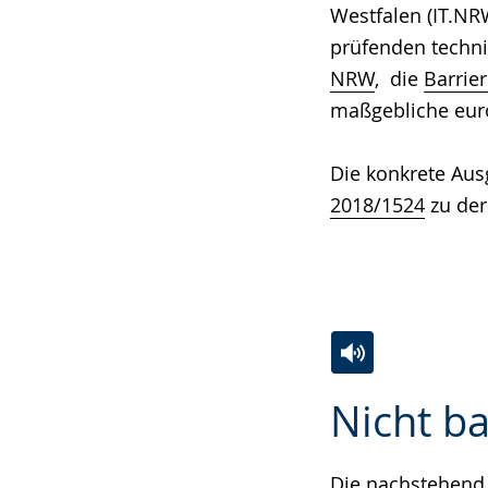
Westfalen (IT.N
prüfenden techn
NRW
, die
Barrie
maßgebliche eur
Die konkrete Aus
2018/1524
zu der
Zur
Aktiviere
Ein
Nicht ba
Leichten
Audio-
Video
Sprache
Unterstützung.
in
wechseln.
Deutscher
Die nachstehend 