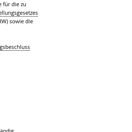
für die zu
ellungsgesetzes
RW) sowie die
gsbeschluss
tändig