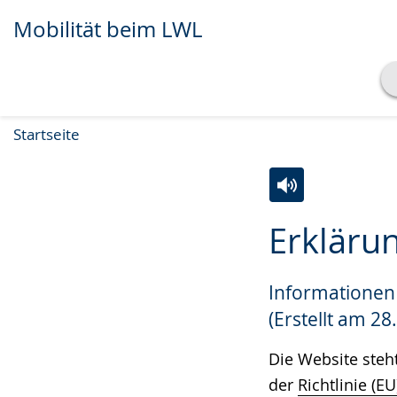
Mobilität beim LWL
Transkript anzeigen
Startseite
Abspielen
Pausieren
Zur
Aktiviere
Ein
Erklärun
Leichten
Audio-
Video
Sprache
Unterstützung.
in
Informationen 
wechseln.
Deutscher
Gebärdensprach
(Erstellt am 28
wird
Die Website steh
angezeigt.
der
Richtlinie (E