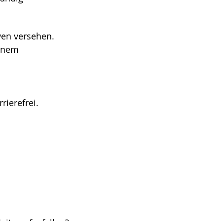
ven versehen.
einem
ierefrei.