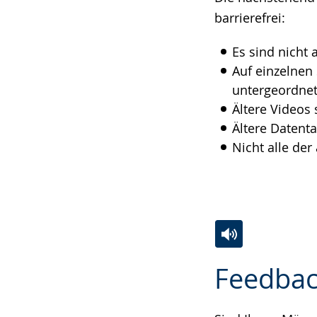
Gebärdensprach
barrierefrei:
wird
Es sind nicht 
angezeigt.
Auf einzelnen
untergeordnet
Ältere Videos 
Ältere Datenta
Nicht alle de
Zur
Aktiviere
Ein
Feedbac
Leichten
Audio-
Video
Sprache
Unterstützung.
in