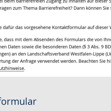
 beim barrierefreien Zugang zu Inhalten auf dieser S
e
ragen zum Thema Barrierefreiheit? Dann können Sie s
ie dafür das vorgesehene Kontaktformular auf dieser 
ie, dass mit dem Absenden des Formulars die von I
n Daten sowie die besonderen Daten (§ 3 Abs. 9 BDS
ngen) an den Landschaftsverband Westfalen-Lippe (LW
tung der Anfrage verwendet werden. Beachten Sie hi
utzhinweise
.
formular