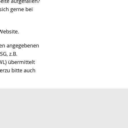
eite aufgefallen?
ich gerne bei
Website.
hnen angegebenen
G, z.B.
L) übermittelt
erzu bitte auch